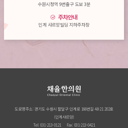
수원시청역 9번출구 도보 3분
주차안내
인계 샤르망빌딩 지하주차장
도로명주소: 경기도 수원시 팔달구 인계로 166번길 48-21 202호
(인계샤르망)
Tel: 031-213-0121
Fax: 031-213-0421