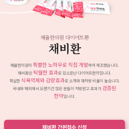
채율한의원 다이어트환
채비환
특별한 노하우로 직접 개발
채율한의원의
하여 제조했습니다.
탁월한 효과
채비환은
로 입소문난 다이어트한약입니다.
식욕억제와 감량효과
확실한
로 소개와 재처방 비율이 높습니다.
검증된
국내와 해외에서 오랜기간 많은 분들이 처방받고
효과가
한약
입니다.
채비환 간편접수 신청