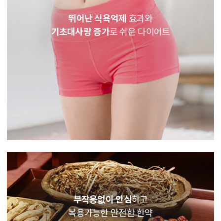
뛰어난 식욕억제
효과와
기초대사량 증가
로 쉬운 다이어트
부작용없이 안심
하고
복용가능한 안전한 한약