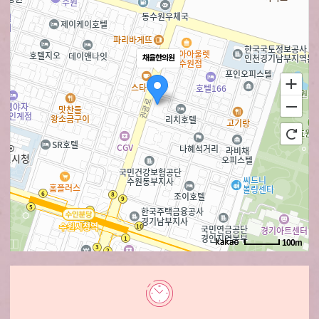
채율한의원
100m
로드뷰
길찾기
지도 크게 보기