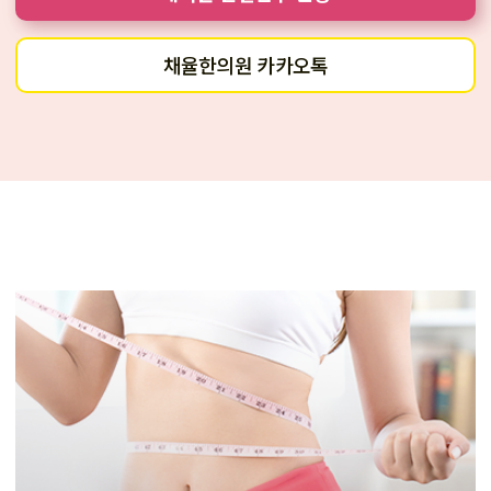
채율한의원 카카오톡