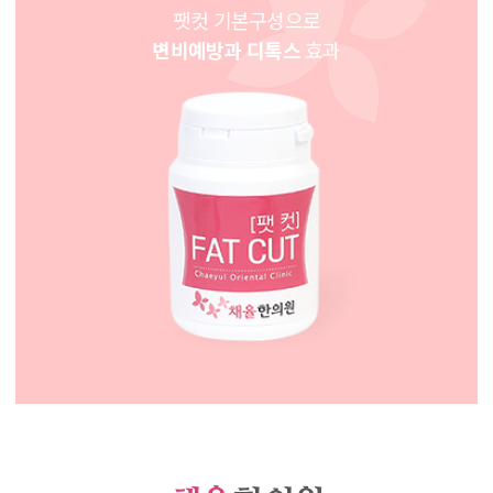
팻컷 기본구성으로
변비예방과 디톡스
효과