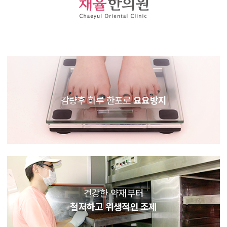
감량후 하루 한포로
요요방지
건강한 약재부터
철저하고 위생적인 조제