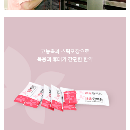
고농축과 스틱포장으로
복용과 휴대가 간편
한 한약