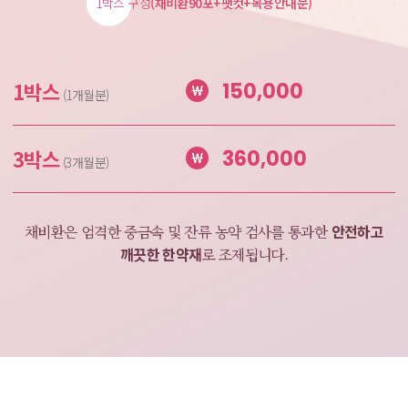
1박스 구성
(채비환90포+팻컷+복용안내문)
1박스
150,000
(1개월분)
3박스
360,000
(3개월분)
안전하고
채비환은 엄격한 중금속 및 잔류 농약 검사를
통과한
깨끗한 한약재
로 조제됩니다.