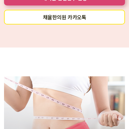
채율한의원 카카오톡