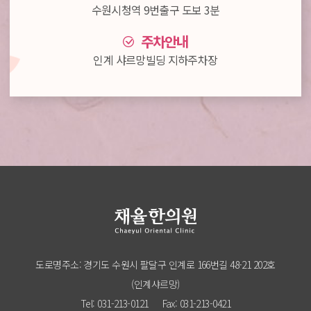
수원시청역 9번출구 도보 3분
주차안내
인계 샤르망빌딩 지하주차장
도로명주소: 경기도 수원시 팔달구 인계로 166번길 48-21 202호
(인계샤르망)
Tel: 031-213-0121
Fax: 031-213-0421