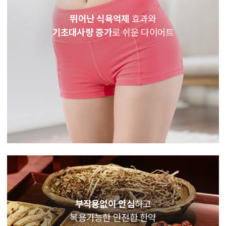
뛰어난 식욕억제
효과와
기초대사량 증가
로 쉬운 다이어트
부작용없이 안심
하고
복용가능한 안전한 한약