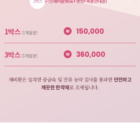
1박스 구성
(채비환90포+팻컷+복용안내문)
1박스
150,000
(1개월분)
3박스
360,000
(3개월분)
안전하고
채비환은 엄격한 중금속 및 잔류 농약 검사를
통과한
깨끗한 한약재
로 조제됩니다.