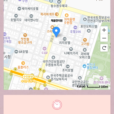
채율한의원
100m
로드뷰
길찾기
지도 크게 보기