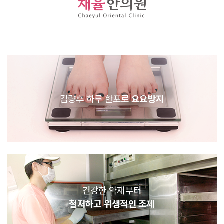
감량후 하루 한포로
요요방지
건강한 약재부터
철저하고 위생적인 조제