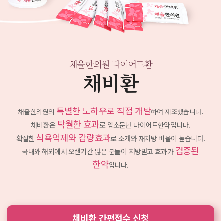
채율한의원 다이어트환
채비환
특별한 노하우로 직접 개발
채율한의원의
하여 제조했습니다.
탁월한 효과
채비환은
로 입소문난 다이어트한약입니다.
식욕억제와 감량효과
확실한
로 소개와 재처방 비율이 높습니다.
검증된
국내와 해외에서 오랜기간 많은 분들이 처방받고
효과가
한약
입니다.
채비환 간편접수 신청