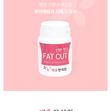
팻컷 기본구성으로
변비예방과 디톡스
효과