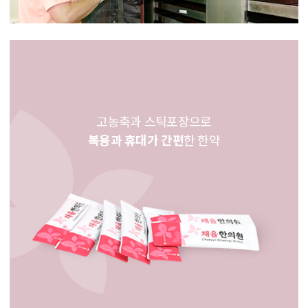
고농축과 스틱포장으로
복용과 휴대가 간편
한 한약