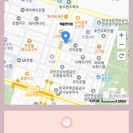
채율한의원
100m
로드뷰
길찾기
지도 크게 보기