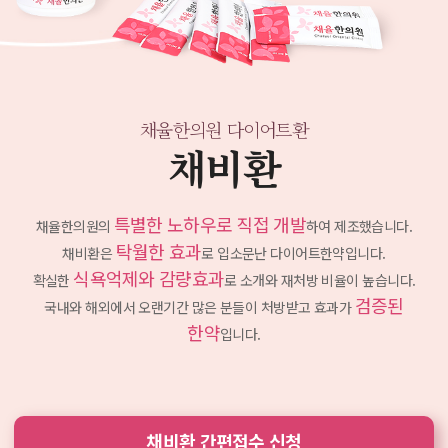
채율한의원 다이어트환
채비환
특별한 노하우로 직접 개발
채율한의원의
하여 제조했습니다.
탁월한 효과
채비환은
로 입소문난 다이어트한약입니다.
식욕억제와 감량효과
확실한
로 소개와 재처방 비율이 높습니다.
검증된
국내와 해외에서 오랜기간 많은 분들이 처방받고
효과가
한약
입니다.
채비환 간편접수 신청