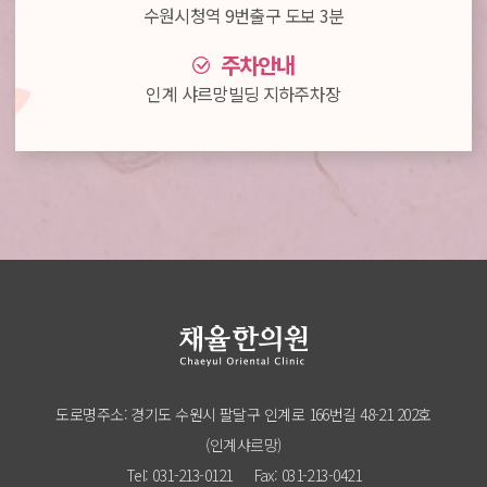
수원시청역 9번출구 도보 3분
주차안내
인계 샤르망빌딩 지하주차장
도로명주소: 경기도 수원시 팔달구 인계로 166번길 48-21 202호
(인계샤르망)
Tel: 031-213-0121
Fax: 031-213-0421