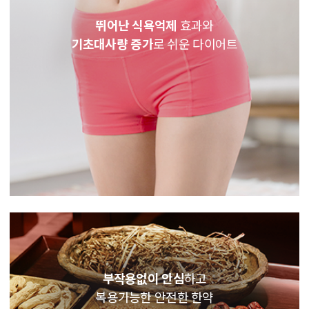
뛰어난 식욕억제
효과와
기초대사량 증가
로 쉬운 다이어트
부작용없이 안심
하고
복용가능한 안전한 한약