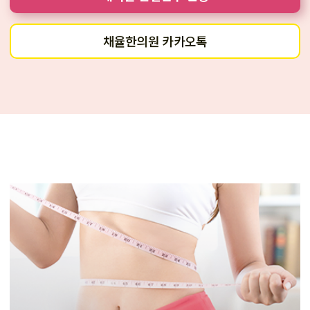
채율한의원 카카오톡