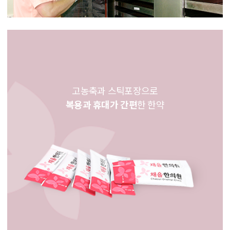
고농축과 스틱포장으로
복용과 휴대가 간편
한 한약