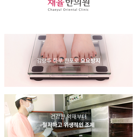
감량후 하루 한포로
요요방지
건강한 약재부터
철저하고 위생적인 조제