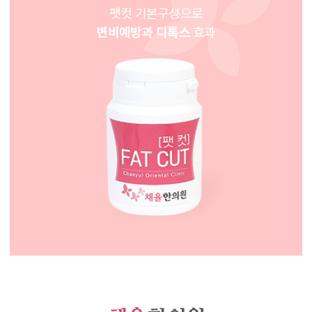
팻컷 기본구성으로
변비예방과 디톡스
효과