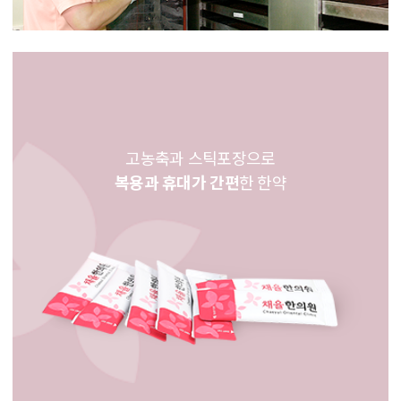
고농축과 스틱포장으로
복용과 휴대가 간편
한 한약