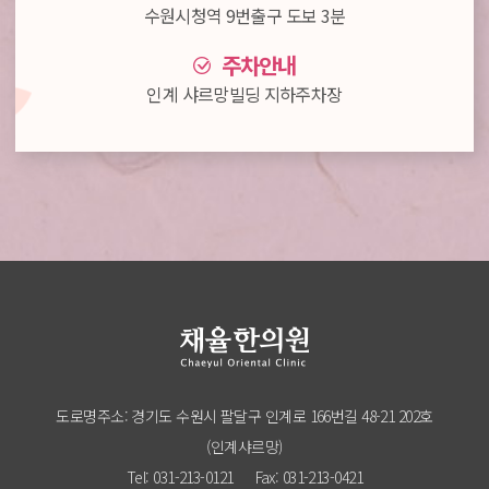
수원시청역 9번출구 도보 3분
주차안내
인계 샤르망빌딩 지하주차장
도로명주소: 경기도 수원시 팔달구 인계로 166번길 48-21 202호
(인계샤르망)
Tel: 031-213-0121
Fax: 031-213-0421