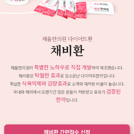
채율한의원 다이어트환
채비환
특별한 노하우로 직접 개발
채율한의원의
하여 제조했습니다.
탁월한 효과
채비환은
로 입소문난 다이어트한약입니다.
식욕억제와 감량효과
확실한
로 소개와 재처방 비율이 높습니다.
검증된
국내와 해외에서 오랜기간 많은 분들이 처방받고
효과가
한약
입니다.
채비환 간편접수 신청