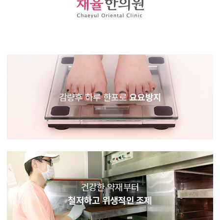
감량후 하루 한포로
요요방지
건강한 약재부터
철저하고 위생적인 조제