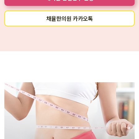
채율한의원 카카오톡