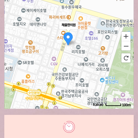
채율한의원
100m
로드뷰
길찾기
지도 크게 보기