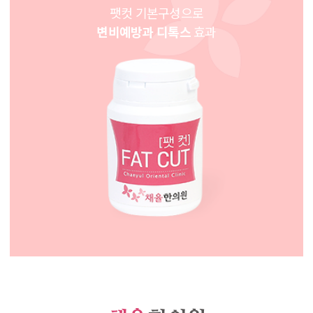
팻컷 기본구성으로
변비예방과 디톡스
효과