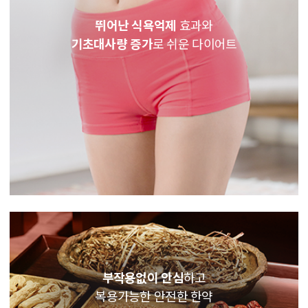
뛰어난 식욕억제
효과와
기초대사량 증가
로 쉬운 다이어트
부작용없이 안심
하고
복용가능한 안전한 한약