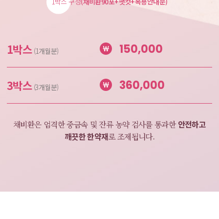
1박스 구성
(채비환90포+팻컷+복용안내문)
1박스
150,000
(1개월분)
3박스
360,000
(3개월분)
안전하고
채비환은 엄격한 중금속 및 잔류 농약 검사를
통과한
깨끗한 한약재
로 조제됩니다.