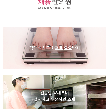
감량후 하루 한포로
요요방지
건강한 약재부터
철저하고 위생적인 조제