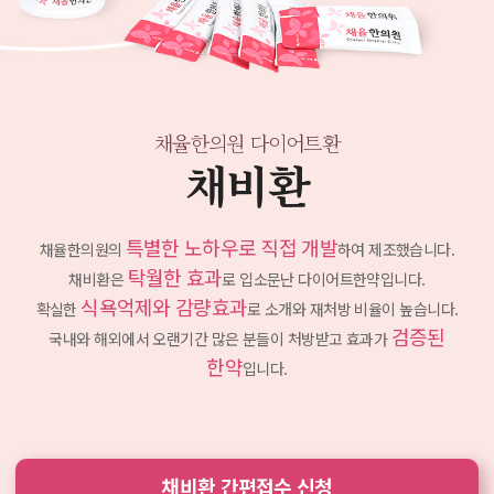
채율한의원 다이어트환
채비환
특별한 노하우로 직접 개발
채율한의원의
하여 제조했습니다.
탁월한 효과
채비환은
로 입소문난 다이어트한약입니다.
식욕억제와 감량효과
확실한
로 소개와 재처방 비율이 높습니다.
검증된
국내와 해외에서 오랜기간 많은 분들이 처방받고
효과가
한약
입니다.
채비환 간편접수 신청