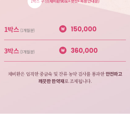
1박스 구성
(채비환90포+팻컷+복용안내문)
1박스
150,000
(1개월분)
3박스
360,000
(3개월분)
안전하고
채비환은 엄격한 중금속 및 잔류 농약 검사를
통과한
깨끗한 한약재
로 조제됩니다.