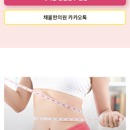
채율한의원 카카오톡