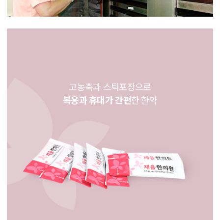
고농축과 스틱포장으로
복용과 휴대가 간편
한 한약