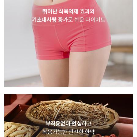
뛰어난 식욕억제
효과와
기초대사량 증가
로 쉬운 다이어트
부작용없이 안심
하고
복용가능한 안전한 한약