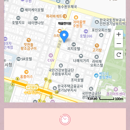
채율한의원
100m
로드뷰
길찾기
지도 크게 보기