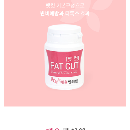
팻컷 기본구성으로
변비예방과 디톡스
효과