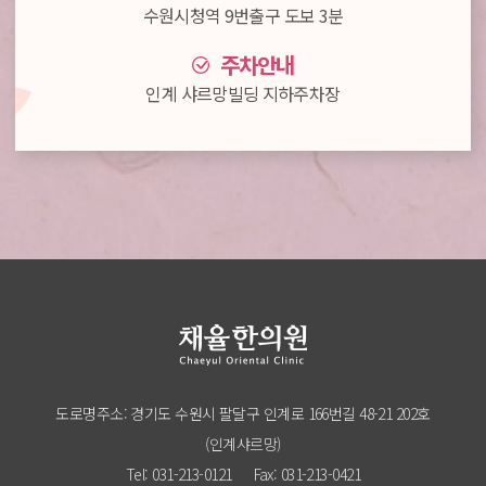
수원시청역 9번출구 도보 3분
주차안내
인계 샤르망빌딩 지하주차장
도로명주소: 경기도 수원시 팔달구 인계로 166번길 48-21 202호
(인계샤르망)
Tel: 031-213-0121
Fax: 031-213-0421