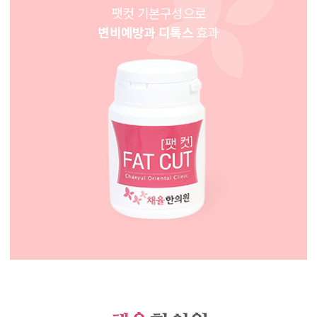
팻컷 기본구성으로
변비예방과 디톡스
효과