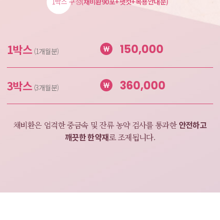
1박스 구성
(채비환90포+팻컷+복용안내문)
1박스
150,000
(1개월분)
3박스
360,000
(3개월분)
안전하고
채비환은 엄격한 중금속 및 잔류 농약 검사를
통과한
깨끗한 한약재
로 조제됩니다.