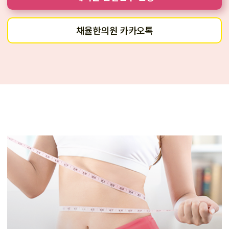
채율한의원 카카오톡