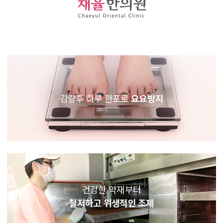
감량후 하루 한포로
요요방지
건강한 약재부터
철저하고 위생적인 조제