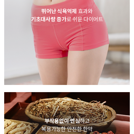
뛰어난 식욕억제
효과와
기초대사량 증가
로 쉬운 다이어트
부작용없이 안심
하고
복용가능한 안전한 한약