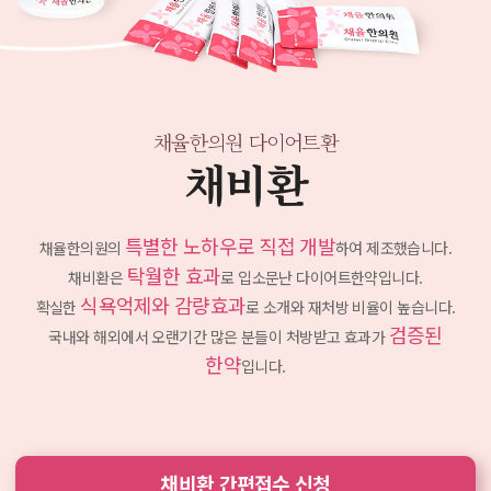
채율한의원 다이어트환
채비환
특별한 노하우로 직접 개발
채율한의원의
하여 제조했습니다.
탁월한 효과
채비환은
로 입소문난 다이어트한약입니다.
식욕억제와 감량효과
확실한
로 소개와 재처방 비율이 높습니다.
검증된
국내와 해외에서 오랜기간 많은 분들이 처방받고
효과가
한약
입니다.
채비환 간편접수 신청