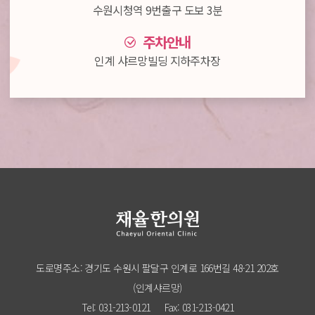
수원시청역 9번출구 도보 3분
주차안내
인계 샤르망빌딩 지하주차장
도로명주소: 경기도 수원시 팔달구 인계로 166번길 48-21 202호
(인계샤르망)
Tel: 031-213-0121
Fax: 031-213-0421