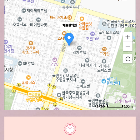
채율한의원
100m
로드뷰
길찾기
지도 크게 보기