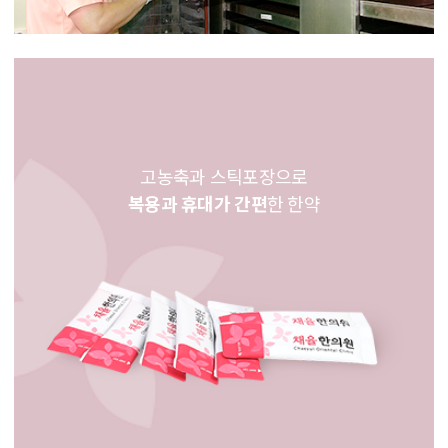
고농축과 스틱포장으로
복용과 휴대가 간편
한 한약