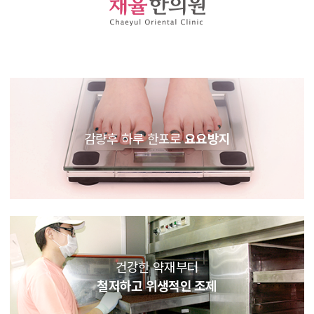
감량후 하루 한포로
요요방지
건강한 약재부터
철저하고 위생적인 조제