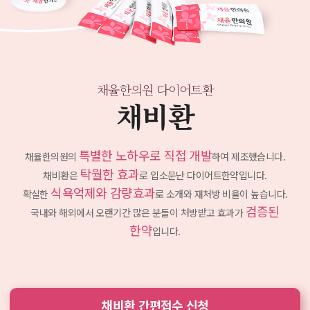
채율한의원 다이어트환
채비환
특별한 노하우로 직접 개발
채율한의원의
하여 제조했습니다.
탁월한 효과
채비환은
로 입소문난 다이어트한약입니다.
식욕억제와 감량효과
확실한
로 소개와 재처방 비율이 높습니다.
검증된
국내와 해외에서 오랜기간 많은 분들이 처방받고
효과가
한약
입니다.
채비환 간편접수 신청