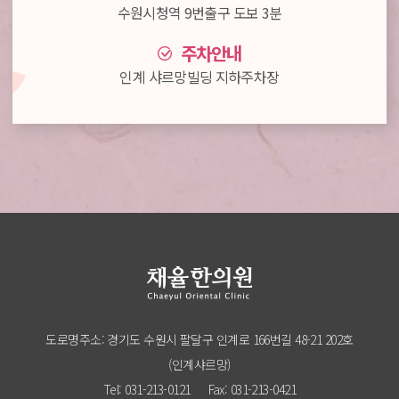
수원시청역 9번출구 도보 3분
주차안내
인계 샤르망빌딩 지하주차장
도로명주소: 경기도 수원시 팔달구 인계로 166번길 48-21 202호
(인계샤르망)
Tel: 031-213-0121
Fax: 031-213-0421