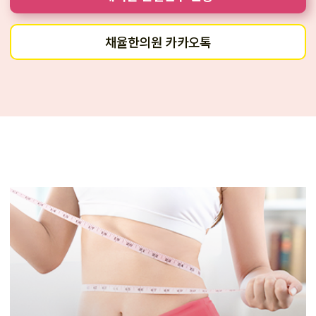
채율한의원 카카오톡