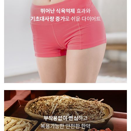
뛰어난 식욕억제
효과와
기초대사량 증가
로 쉬운 다이어트
부작용없이 안심
하고
복용가능한 안전한 한약