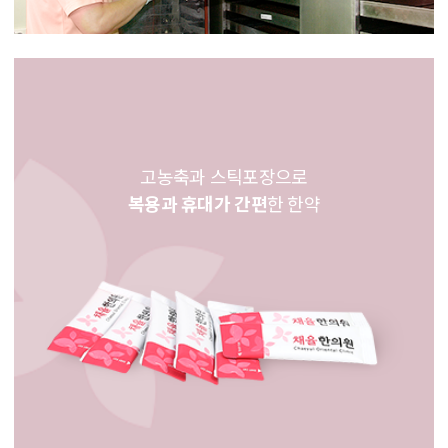
고농축과 스틱포장으로
복용과 휴대가 간편
한 한약