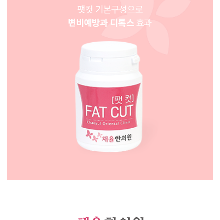
팻컷 기본구성으로
변비예방과 디톡스
효과