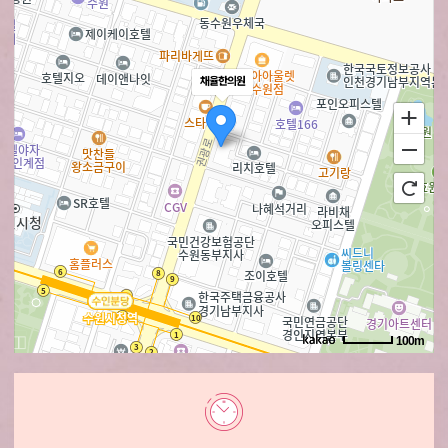
채율한의원
100m
로드뷰
길찾기
지도 크게 보기