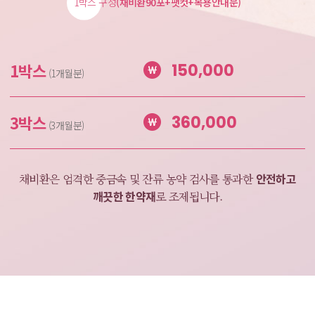
1박스 구성
(채비환90포+팻컷+복용안내문)
1박스
150,000
(1개월분)
3박스
360,000
(3개월분)
안전하고
채비환은 엄격한 중금속 및 잔류 농약 검사를
통과한
깨끗한 한약재
로 조제됩니다.