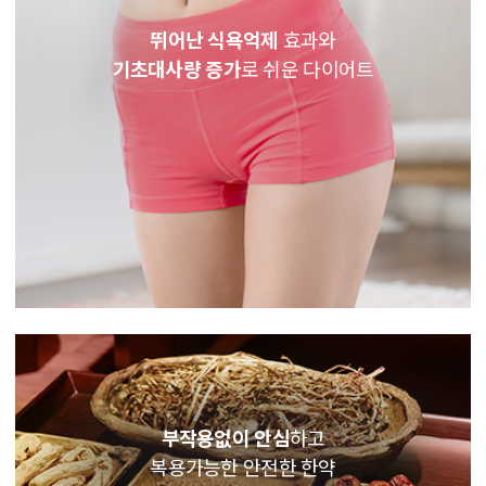
뛰어난 식욕억제
효과와
기초대사량 증가
로 쉬운 다이어트
부작용없이 안심
하고
복용가능한 안전한 한약