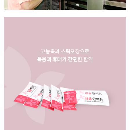
고농축과 스틱포장으로
복용과 휴대가 간편
한 한약