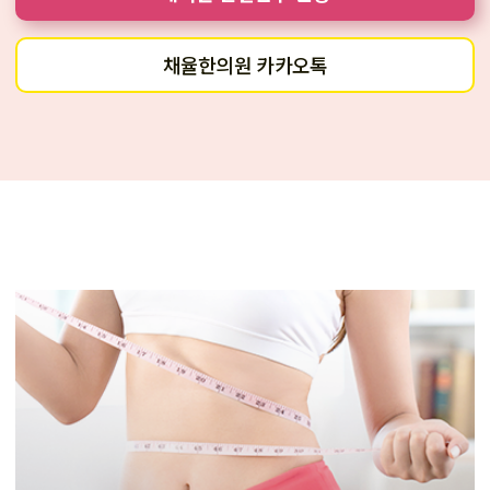
채율한의원 카카오톡