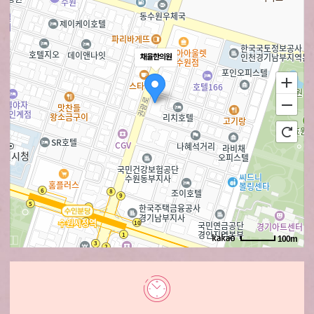
채율한의원
100m
로드뷰
길찾기
지도 크게 보기