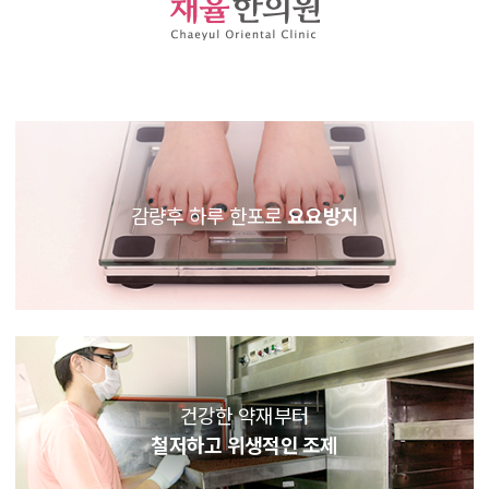
감량후 하루 한포로
요요방지
건강한 약재부터
철저하고 위생적인 조제