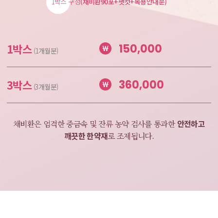
1박스 구성
(채비환90포+팻컷+복용안내문)
1박스
150,000
(1개월분)
3박스
360,000
(3개월분)
안전하고
채비환은 엄격한 중금속 및 잔류 농약 검사를
통과한
깨끗한 한약재
로 조제됩니다.