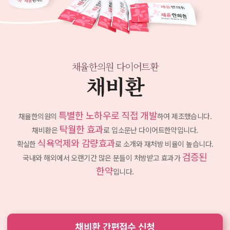
채율한의원 다이어트환
채비환
특별한 노하우로 직접 개발
채율한의원의
하여 제조했습니다.
탁월한 효과
채비환은
로 입소문난 다이어트한약입니다.
식욕억제와 감량효과
확실한
로 소개와 재처방 비율이 높습니다.
검증된
국내와 해외에서 오랜기간 많은 분들이 처방받고
효과가
한약
입니다.
채비환 간편접수 신청