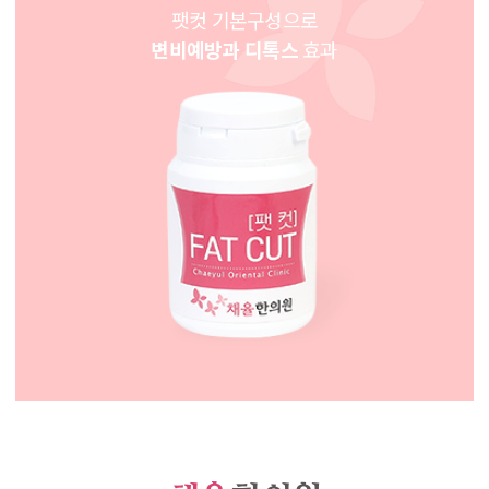
팻컷 기본구성으로
변비예방과 디톡스
효과