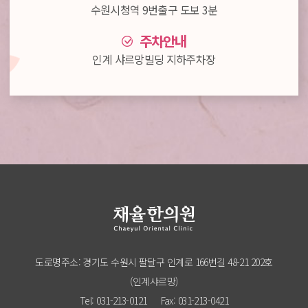
수원시청역 9번출구 도보 3분
주차안내
인계 샤르망빌딩 지하주차장
도로명주소: 경기도 수원시 팔달구 인계로 166번길 48-21 202호
(인계샤르망)
Tel: 031-213-0121
Fax: 031-213-0421