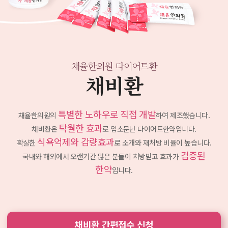
채율한의원 다이어트환
채비환
특별한 노하우로 직접 개발
채율한의원의
하여 제조했습니다.
탁월한 효과
채비환은
로 입소문난 다이어트한약입니다.
식욕억제와 감량효과
확실한
로 소개와 재처방 비율이 높습니다.
검증된
국내와 해외에서 오랜기간 많은 분들이 처방받고
효과가
한약
입니다.
채비환 간편접수 신청