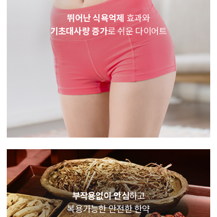
뛰어난 식욕억제
효과와
기초대사량 증가
로 쉬운 다이어트
부작용없이 안심
하고
복용가능한 안전한 한약