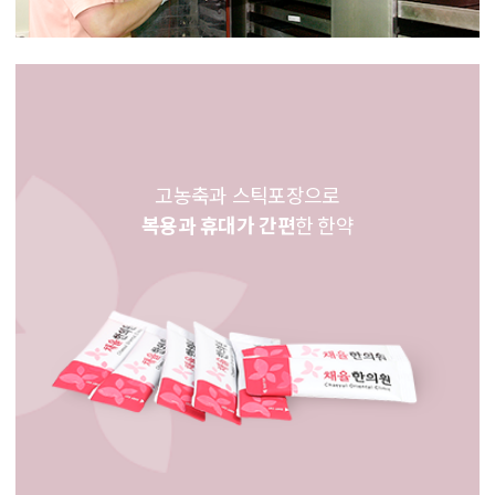
고농축과 스틱포장으로
복용과 휴대가 간편
한 한약