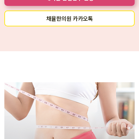
채율한의원 카카오톡