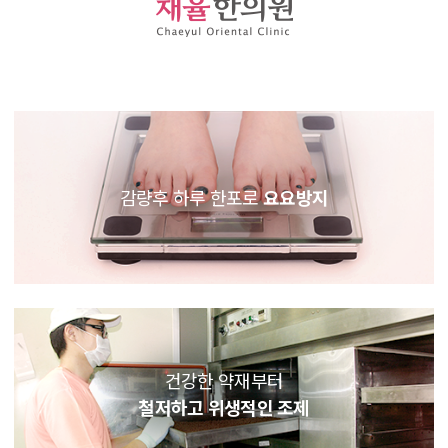
감량후 하루 한포로
요요방지
건강한 약재부터
철저하고 위생적인 조제