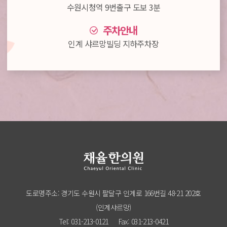
수원시청역 9번출구 도보 3분
주차안내
인계 샤르망빌딩 지하주차장
도로명주소: 경기도 수원시 팔달구 인계로 166번길 48-21 202호
(인계샤르망)
Tel: 031-213-0121
Fax: 031-213-0421