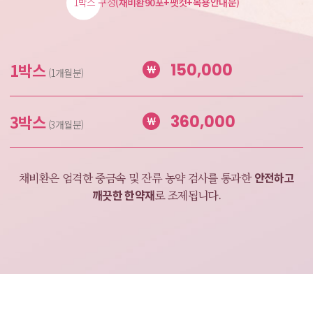
1박스 구성
(채비환90포+팻컷+복용안내문)
1박스
150,000
(1개월분)
3박스
360,000
(3개월분)
안전하고
채비환은 엄격한 중금속 및 잔류 농약 검사를
통과한
깨끗한 한약재
로 조제됩니다.