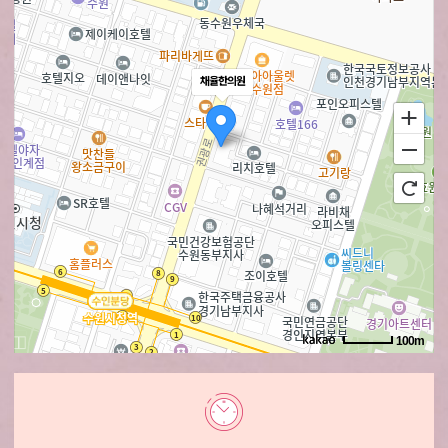
채율한의원
100m
로드뷰
길찾기
지도 크게 보기