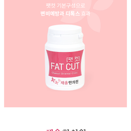
팻컷 기본구성으로
변비예방과 디톡스
효과