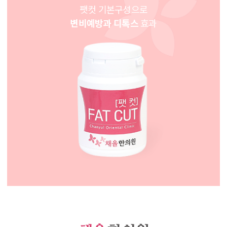
팻컷 기본구성으로
변비예방과 디톡스
효과