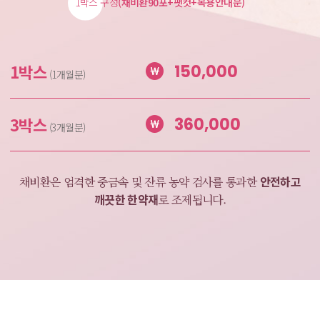
1박스 구성
(채비환90포+팻컷+복용안내문)
1박스
150,000
(1개월분)
3박스
360,000
(3개월분)
안전하고
채비환은 엄격한 중금속 및 잔류 농약 검사를
통과한
깨끗한 한약재
로 조제됩니다.