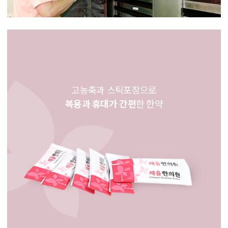
고농축과 스틱포장으로
복용과 휴대가 간편
한 한약