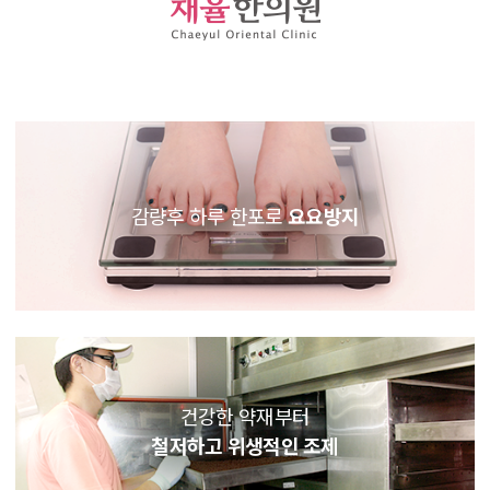
감량후 하루 한포로
요요방지
건강한 약재부터
철저하고 위생적인 조제