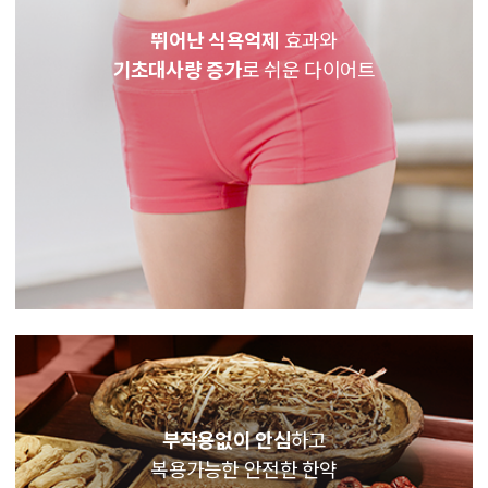
뛰어난 식욕억제
효과와
기초대사량 증가
로 쉬운 다이어트
부작용없이 안심
하고
복용가능한 안전한 한약