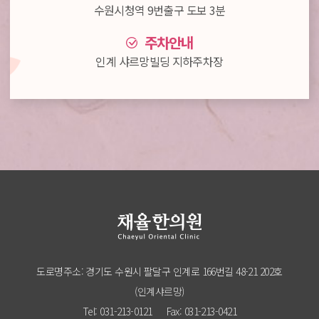
수원시청역 9번출구 도보 3분
주차안내
인계 샤르망빌딩 지하주차장
도로명주소: 경기도 수원시 팔달구 인계로 166번길 48-21 202호
(인계샤르망)
Tel: 031-213-0121
Fax: 031-213-0421