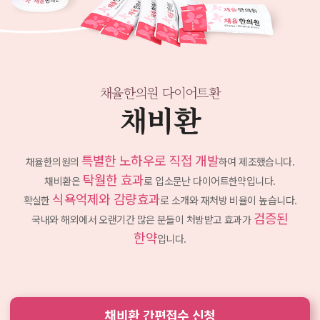
채율한의원 다이어트환
채비환
특별한 노하우로 직접 개발
채율한의원의
하여 제조했습니다.
탁월한 효과
채비환은
로 입소문난 다이어트한약입니다.
식욕억제와 감량효과
확실한
로 소개와 재처방 비율이 높습니다.
검증된
국내와 해외에서 오랜기간 많은 분들이 처방받고
효과가
한약
입니다.
채비환 간편접수 신청