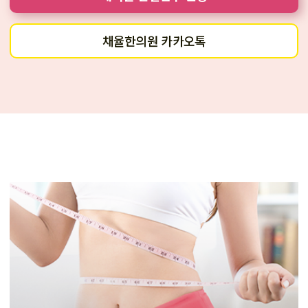
채율한의원 카카오톡