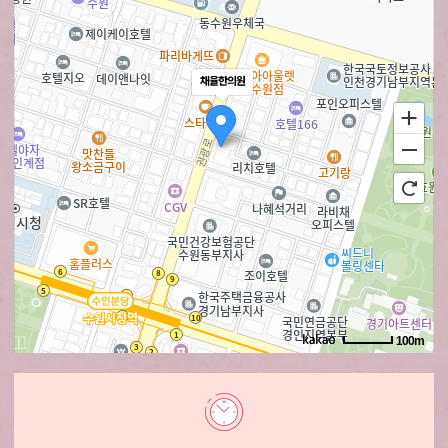
채율한의원
100m
로드뷰
길찾기
지도 크게 보기